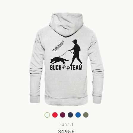
Fun.1.1
34,95
€