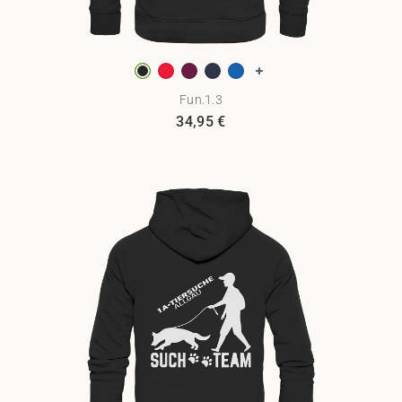
Fun.1.3
34,95
€