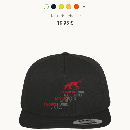
TierundSuche.1.2
19,95
€