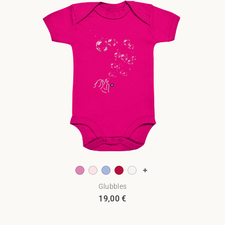
Glubbles
19,00
€