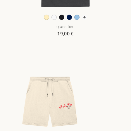
glassified
19,00
€