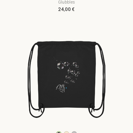
Glubbles
24,00
€