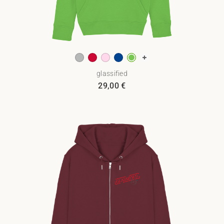
glassified
29,00
€