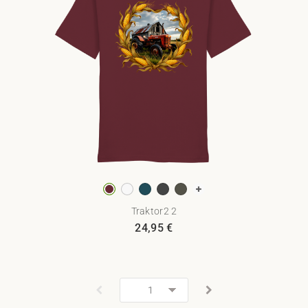
Traktor2 2
24,95
€