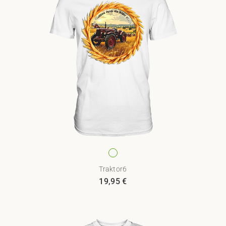
Traktor6
19,95
€