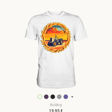
Buldog
19,95
€