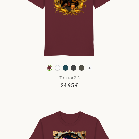
Traktor2 5
24,95
€