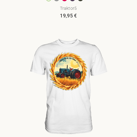
Traktor5
19,95
€