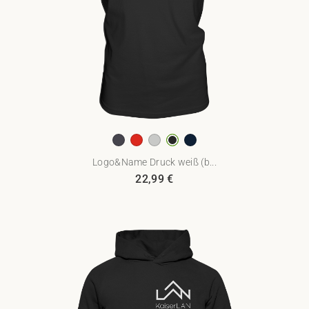
Logo&Name Druck weiß (b...
22,99
€