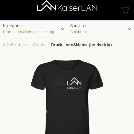
Kategorie
Sortieren
Druck Logo&Name (beidseitig)
Beliebteste
Alle Produkte
Gwond
Druck Logo&Name (beidseitig)