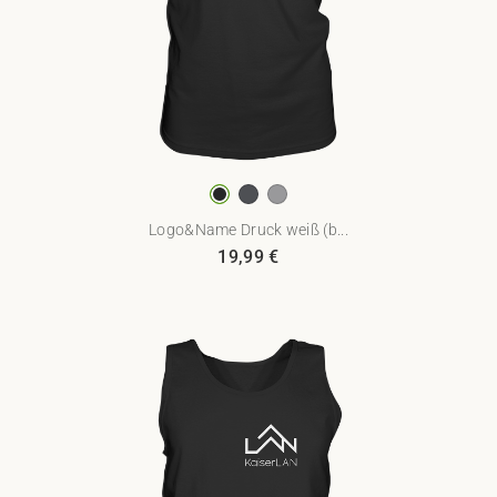
Logo&Name Druck weiß (b...
19,99
€