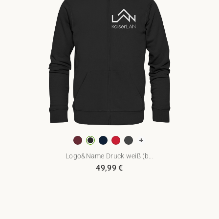
Logo&Name Druck weiß (b...
49,99
€