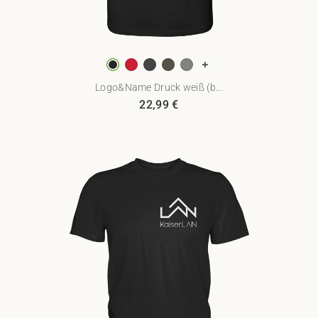
Logo&Name Druck weiß (b...
22,99
€