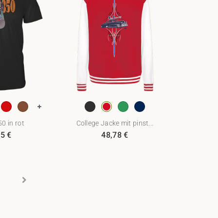
0 in rot
College Jacke mit pinst...
95
€
48,78
€