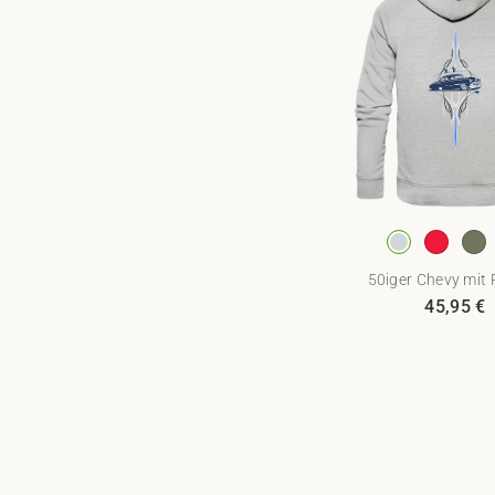
50iger Chevy mit P
45,95
€