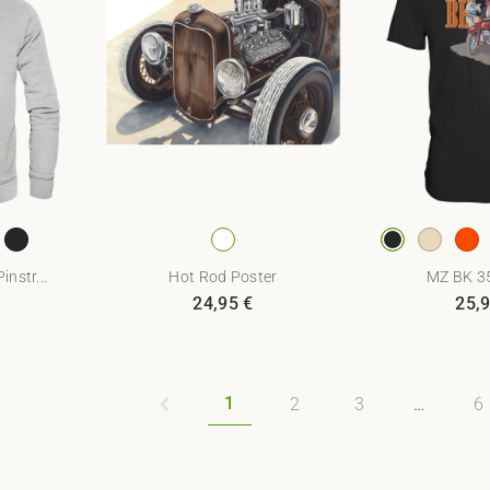
instr...
Hot Rod Poster
MZ BK 35
24,95
€
25,
1
2
3
…
6