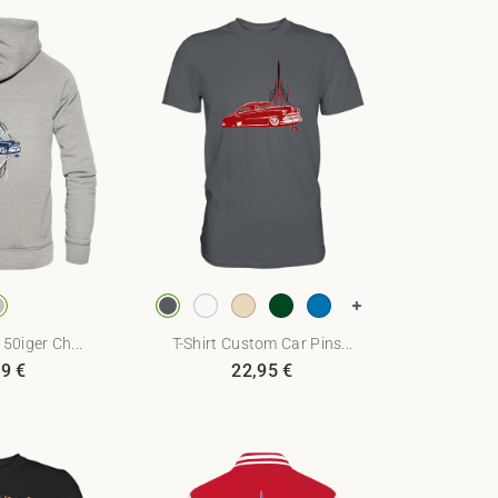
 50iger Ch...
T-Shirt Custom Car Pins...
89
€
22,95
€