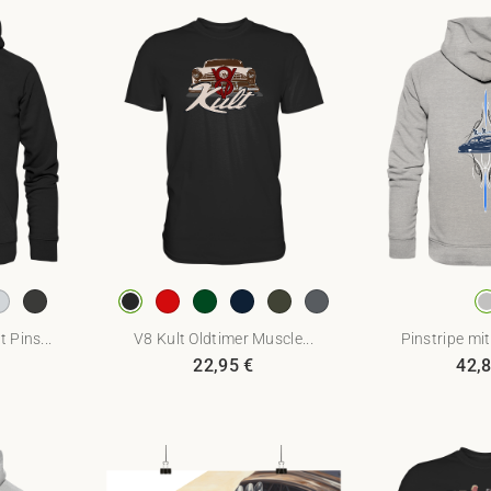
 Pins...
V8 Kult Oldtimer Muscle...
Pinstripe mit
22,95
€
42,