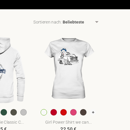
Sortieren nach
:
 Classic C...
Girl Power Shirt we can...
95
€
22,50
€