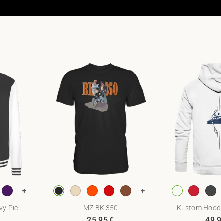
y Pic...
MZ BK 350
Kustom Hoodie
25,95
€
49,