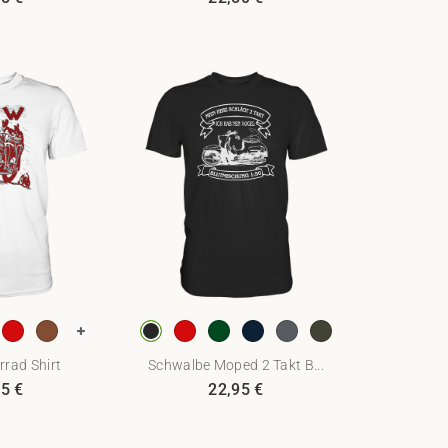
rad Shirt
Schwalbe Moped 2 Takt B...
95
€
22,95
€