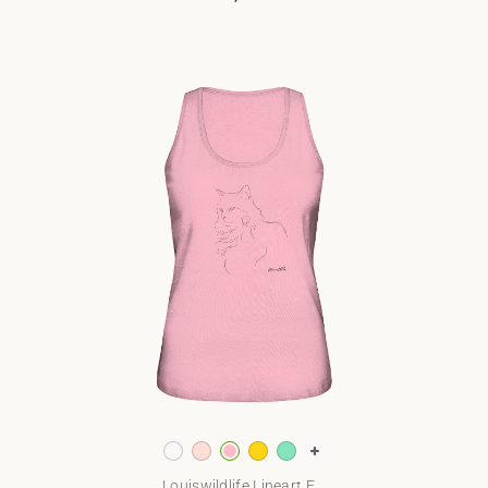
Louiswildlife Lineart E...