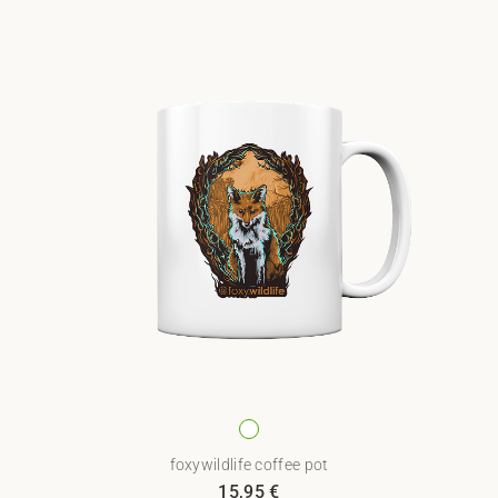
foxywildlife coffee pot
15,95
€