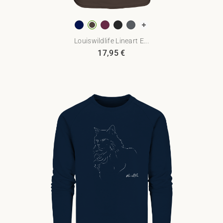
Louiswildlife Lineart E...
17,95
€