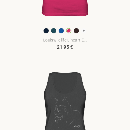
Louiswildlife Lineart E...
21,95
€