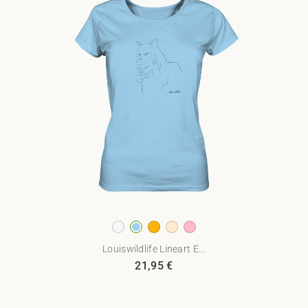
Louiswildlife Lineart E...
21,95
€