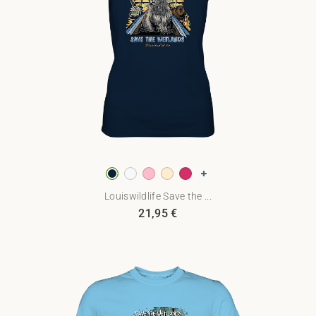
Louiswildlife Save the ...
21,95
€