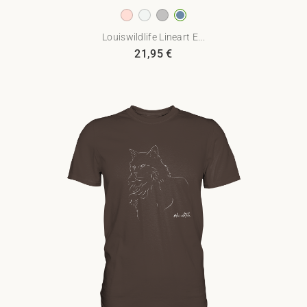
Louiswildlife Lineart E...
21,95
€