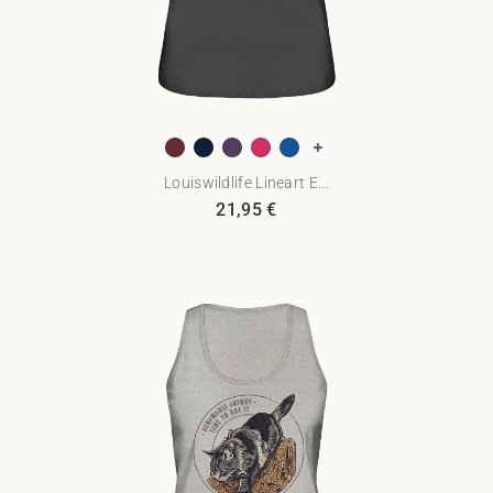
Louiswildlife Lineart E...
21,95
€