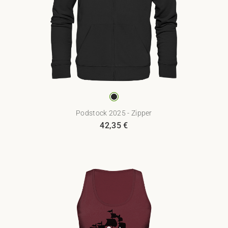
Podstock 2025 - Zipper
42,35
€