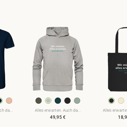
ch da...
Alles erwarten. Auch da...
Alles erwarte
49,95
€
18,