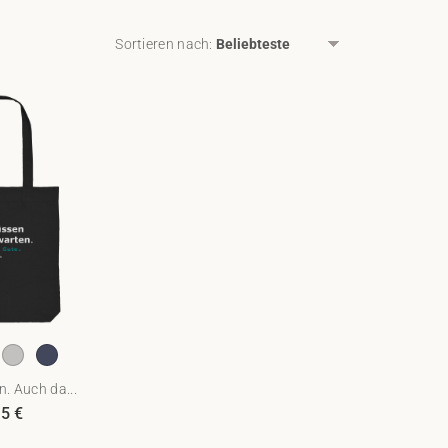
Sortieren nach
:
n. Auch da...
95
€