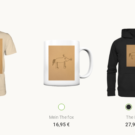
Mein The fox
The 
16,95
€
27,