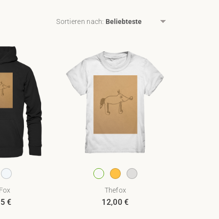
Sortieren nach
:
Fox
Thefox
95
€
12,00
€