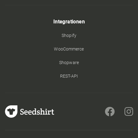
Integrationen
Shopify
WooCommerce
Shopware
REST-API

