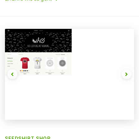


Slide 2 of 3.
SEEDSHIRT SHOP